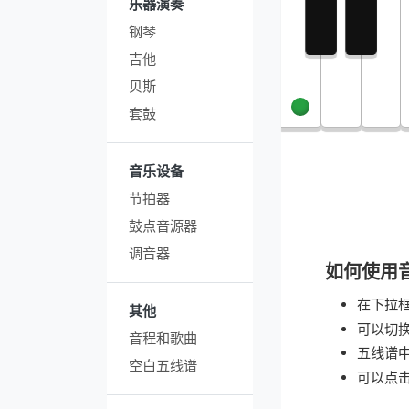
乐器演奏
钢琴
吉他
贝斯
套鼓
音乐设备
节拍器
鼓点音源器
调音器
如何使用
在下拉
其他
可以切
音程和歌曲
五线谱
空白五线谱
可以点