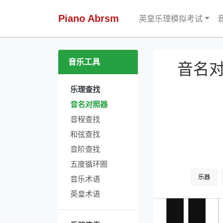
Piano Abrsm
英皇乐理模拟考试
音乐工具
音名
乐理查找
音名对照器
音程查找
和弦查找
音阶查找
五度循环圈
乐器
音乐术语
英皇术语