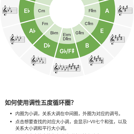


b

b
b
&
&
E
¨
A
Cm
F
©
m
Fm
C
©
m
A
¨
E


B
¨
m
G
©
m
b

b

E
¨
m
b
b
&
&
D
©
m
D
¨
B
G
¨
/F
©


b

b

b

b
b
&
&



b

b

b
b

b
b
&
如何使用调性五度循环圈？
内圈为小调，关系大调在中间圈，外圈为对应的调号。
点击想要查找的对应大小调，会显示I-VII七个和弦，以及
关系大小调和平行大小调。