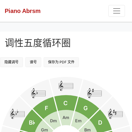
Piano Abrsm
调性五度循环圈
隐藏调号
谱号
保存为 PDF 文件
&

b
&
&
C

F
G
b

b
&
&
Am
Dm
Em
B
¨
D
Gm
Bm