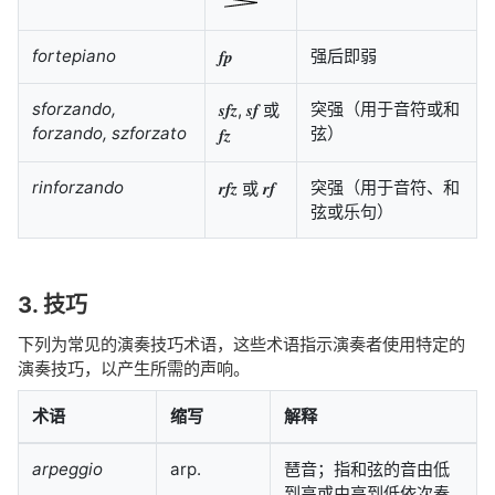
fortepiano
fp
强后即弱
sforzando,
sfz
sf
突强（用于音符或和
,
或
forzando, szforzato
弦）
fz
rinforzando
rfz
rf
突强（用于音符、和
或
弦或乐句）
3. 技巧
下列为常见的演奏技巧术语，这些术语指示演奏者使用特定的
演奏技巧，以产生所需的声响。
术语
缩写
解释
arpeggio
arp.
琶音；指和弦的音由低
到高或由高到低依次奏