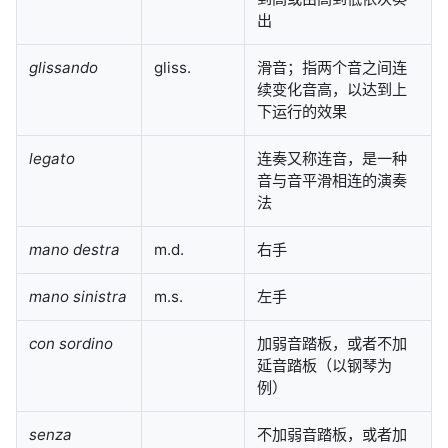
出
glissando
gliss.
滑音；指两个音之间连
续变化音高，以达到上
下运行的效果
legato
连奏又称连音，是一种
音与音平滑相连的演奏
法
mano destra
m.d.
右手
mano sinistra
m.s.
左手
con sordino
加弱音踏板，或者不加
延音踏板（以钢琴为
例）
senza
不加弱音踏板，或者加