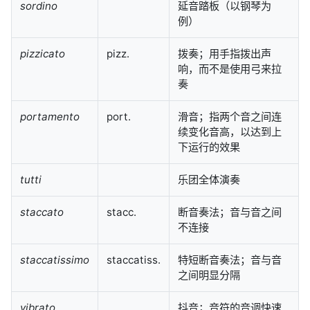
sordino
延音踏板（以钢琴为
例）
pizzicato
pizz.
拨奏；用手指拨出声
响，而不是使用弓来拉
奏
portamento
port.
滑音；指两个音之间连
续变化音高，以达到上
下运行的效果
tutti
乐团全体演奏
staccato
stacc.
断音奏法；音与音之间
不连接
staccatissimo
staccatiss.
特短断音奏法；音与音
之间明显分隔
vibrato
抖音；音符的音调快速