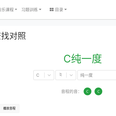
音乐课程
习题训练
目录
查找对照
C纯一度
♮
C
纯一度
音程的音：
C
C
播放音程