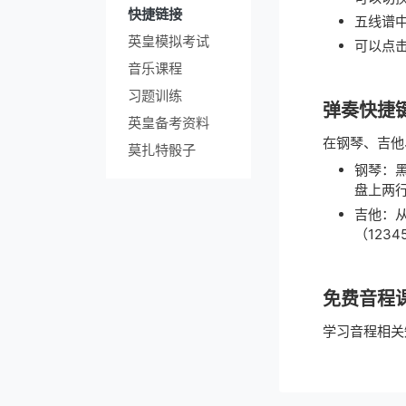
快捷链接
五线谱
英皇模拟考试
可以点
音乐课程
习题训练
弹奏快捷
英皇备考资料
在钢琴、吉他
莫扎特骰子
钢琴：黑
盘上两
吉他：从
（1234
免费音程
学习音程相关