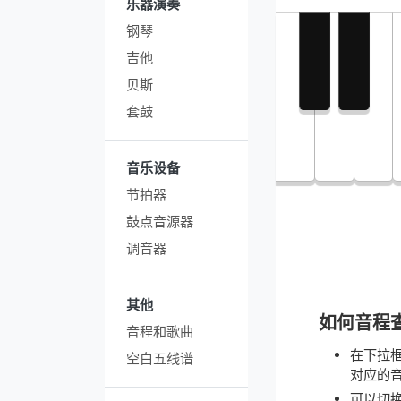
乐器演奏
钢琴
吉他
贝斯
套鼓
音乐设备
节拍器
鼓点音源器
调音器
其他
如何音程
音程和歌曲
在下拉
空白五线谱
对应的
可以切