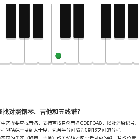
查找对照钢琴、吉他和五线谱？
框中选择要查找音名，支持查找自然音名CDEFGAB，以及还原记号
音程包括纯一度到大十度，包含半音间隔为0到16之间的音程。
换不同的乐器（钢琴、吉他）或五线谱对照查看对应的键、弦或位置