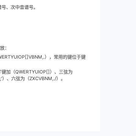
谱号、次中音谱号。
放：
RTYUIOP[]VBNM,.），常用的键位于键
T键加（QWERTYUIOP[]）、三弦为
;'）、六弦为（ZXCVBNM,./）。