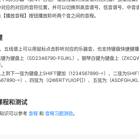
中对应的对应的音符位置，并可以切换到高音谱号、低音谱号、中音
击【播放音程】按钮播放聆听两个音之间的音程。
键
、五线谱上可以用鼠标点击聆听对应的乐器音，也支持键盘快捷键播
键为键盘上（SD2346790-FGJKL），钢琴白键为键盘上（ZXCQWE
行。
上到下一弦为键盘上SHIFT键加（1234567890-=）、二弦为SHIF
567890-=）、四弦为（QWERTYUIOP[]）、五弦为（ASDFGHJKL
课程和测试
知识可以参考
音程
和
音程习题测验
。