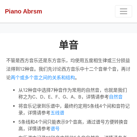
Piano Abrsm
单音
不管是西方音乐还是东方音乐，均使用五度相生律或三分损益
法得到12种音。我们先讨论西方音乐中十二个音单个音，再讨
论
两个或多个音之间的关系和结构
。
从12种音中选择7种音作为常用的自然音，也就是我们
称之为C、D、E、F、G、A、B，详情请参考
自然音
将音乐记录到乐谱中，最终约定用5条线4个间和音符记
录，详情请参考
五线谱
5条线和4个间只能表示9个音高，通过谱号方便转换音
高，详情请参考
谱号